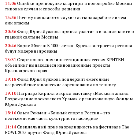
14:06
Ошибки при покупке квартиры в новостройке Москвы:
типовые случаи и способы решения
13:56
Почему появляются слухи о легком заработке и чем
они опасны
20:56
Фонд Юрия Лужкова принял участие в издании книги о
главной святыне Москвы
20:46
Борис Эбзеев: К 1000-летию Курска элетросети региона
будут модернизированы
13:31
Старт нового дня: инвестиционная сессия КРИТБИ
объединит выдающиеся инновационные проекты
Красноярского края
19:18
Фонд Юрия Лужкова поддержит ежегодные
всероссийские юношеские соревнования по теннису
19:10
Патриарх Кирилл открыл выставку «Москва и жизнь.
Возрождение московского Храма», организованную Фондом
Юрия Лужкова
18:16
Ольга Рейман: «Конный спорт в России – это
неотъемлемая часть культурного наследия»
11:14
Специальный приз за зрелищность на фестивале The
BOWL 2025 вручит Фонд Юрия Лужкова