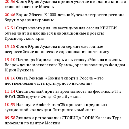
20:56
Фонд Юрия Лужкова принял участие в издании книги о
главной святыне Москвы
20:46
Борис Эбзеев: К 1000-летию Курска элетросети региона
будут модернизированы
13:31
Старт нового дня: инвестиционная сессия КРИТБИ
объединит выдающиеся инновационные проекты
Красноярского края
19:18
Фонд Юрия Лужкова поддержит ежегодные
всероссийские юношеские соревнования по теннису
19:10
Патриарх Кирилл открыл выставку «Москва и жизнь.
Возрождение московского Храма», организованную Фондом
Юрия Лужкова
18:16
Ольга Рейман: «Конный спорт в России – это
неотъемлемая часть культурного наследия»
11:14
Специальный приз за зрелищность на фестивале The
BOWL 2025 вручит Фонд Юрия Лужкова
10:59
Накануне AmberForum’25 проведён предпоказ
аукционной коллекции Янтарного комбината
09:58
Экипажи ретроралли «СТОЛИЦА.RODIS Классик Тур»
проехали по центру Москвы