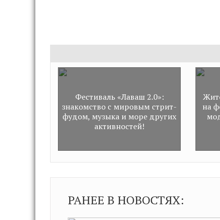
Фестиваль «Лаваш 2.0»:
Жит
знакомство с мировым стрит-
на ф
фудом, музыка и море других
мод
активностей!
РАНЕЕ В НОВОСТЯХ: