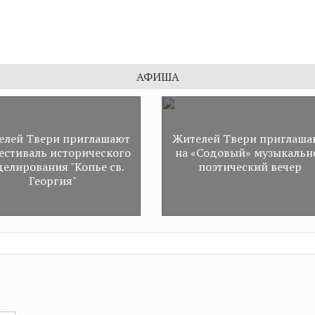
технологическое развити
строительной отрасли
АФИША
елей Твери приглашают
Жителей Твери приглаша
естиваль исторического
на «Содовый» музыкальн
елирования "Копье св.
поэтический вечер
Георгия"