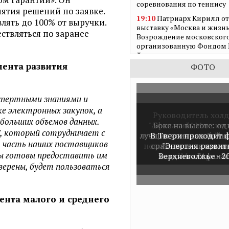
соревнования по теннису
ятия решений по заявке.
19:10
Патриарх Кирилл о
лять до 100% от выручки.
выставку «Москва и жизнь
ствляться по заранее
Возрождение московского
организованную Фондом
Лужкова
ента развития
ФОТО
18:16
Ольга Рейман: «Кон
России – это неотъемлема
культурного наследия»
спертными знаниями и
11:14
Специальный приз 
 электронных закупок, а
зрелищность на фестивал
Руководитель хол
 больших объемов данных.
2025 вручит Фонд Юрия Л
"Афанасий" Максим
Бокс на высоте: од
, который сотрудничает с
лучших уличных бойц
отпраздновал свой ю
В Твери проходит 
10:59
Накануне AmberForu
я часть наших поставщиков
проведён предпоказ аукц
новой лаунж-зоне ре
сразились на крыше
"Энергия развит
коллекции Янтарного ко
мы готовы предоставить им
Верхневолжье - 2
холдинга "Афана
"МакЛарин"
верены, будет пользоваться
09:58
Экипажи ретроралл
«СТОЛИЦА.RODIS Классик
проехали по центру Моск
ента малого и среднего
17:33
Миссию объединени
через язык добра реализу
кинофестиваль «В кругу 