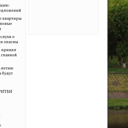
ацию:
редложений
е квартиры
иповые
я
слухи о
ни опасны
 принял
о главной
0-летию
а будут
КРИТБИ
а
е