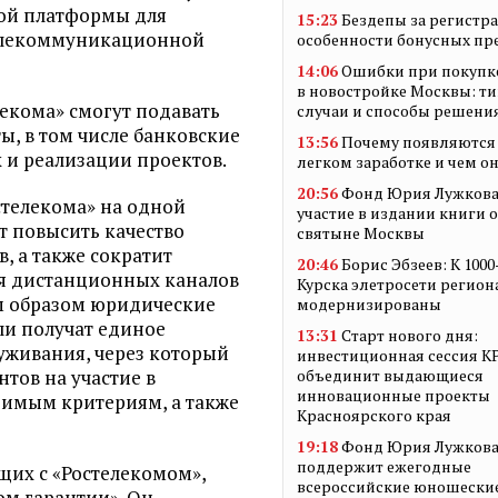
ой платформы для
15:23
Бездепы за регистр
елекоммуникационной
особенности бонусных п
14:06
Ошибки при покупк
в новостройке Москвы: т
екома» смогут подавать
случаи и способы решени
, в том числе банковские
13:56
Почему появляются 
х и реализации проектов.
легком заработке и чем о
20:56
Фонд Юрия Лужкова
стелекома» на одной
участие в издании книги 
т повысить качество
святыне Москвы
, а также сократит
20:46
Борис Эбзеев: К 100
я дистанционных каналов
Курска элетросети регион
м образом юридические
модернизированы
и получат единое
13:31
Старт нового дня:
уживания, через который
инвестиционная сессия 
тов на участие в
объединит выдающиеся
инновационные проекты
димым критериям, а также
Красноярского края
19:18
Фонд Юрия Лужков
поддержит ежегодные
их с «Ростелекомом»,
всероссийские юношески
ом гарантии». Он