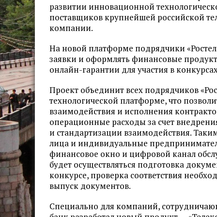
развитии инновационной технологическ
поставщиков крупнейшей российской т
компании.
На новой платформе подрядчики «Ростел
заявки и оформлять финансовые продукты
онлайн-гарантии для участия в конкурса
Проект объединит всех подрядчиков «Ро
технологической платформе, что позволи
взаимодействия и исполнения контрактов
операционные расходы за счет внедрени
и стандартизации взаимодействия. Таки
лица и индивидуальные предпринимател
финансовое окно и цифровой канал обсл
будет осуществляться подготовка докумен
конкурсе, проверка соответствия необхо
выпуск документов.
Специально для компаний, сотрудничающ
банк разработал новый продукт — «Телек