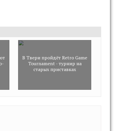
е
ют
В Твери пройдёт Retro Game
о-
Tournament - турнир на
старых приставках