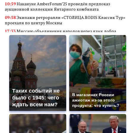
10:59
Накануне AmberForum’25 проведён предпоказ
аукционной коллекции Янтарного комбината
09:58
Экипажи ретроралли «СТОЛИЦА.RODIS Классик Тур»
проехали по центру Москвы
17:33
Миссию объединения народов через язык добра
реализует кинофестиваль «В кругу семьи»
14:34
Алюминиевые квадраты
18:56
Преимущества покупки аккаунта Valorant через
маркетплейс аккаунтов
11:23
Грант Фонда Юрия Лужкова присужден проекту
студентов Самарского университета
18:45
Мобилизация в России: неожиданные последствия для
владельцев дронов
Таких событий не
18:30
Гуманитарная и социальная деятельность «Де Хёс»:
В магазинах России
было с 1945: чего
поддержка ветеранов, детей и военных
ажиотаж из-за этого
ждать всем нам?
продукта: что купить?
18:23
«АртПром» объединяет технологии и искусство при
поддержке Фонда Юрия Лужкова
00:24
«Ростелеком» обеспечил связью 16 малых населенных
пунктов Тверской области