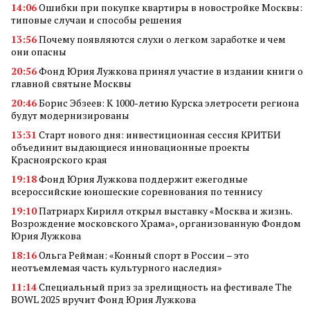
14:06
Ошибки при покупке квартиры в новостройке Москвы:
типовые случаи и способы решения
13:56
Почему появляются слухи о легком заработке и чем
они опасны
20:56
Фонд Юрия Лужкова принял участие в издании книги о
главной святыне Москвы
20:46
Борис Эбзеев: К 1000-летию Курска элетросети региона
будут модернизированы
13:31
Старт нового дня: инвестиционная сессия КРИТБИ
объединит выдающиеся инновационные проекты
Красноярского края
19:18
Фонд Юрия Лужкова поддержит ежегодные
всероссийские юношеские соревнования по теннису
19:10
Патриарх Кирилл открыл выставку «Москва и жизнь.
Возрождение московского Храма», организованную Фондом
Юрия Лужкова
18:16
Ольга Рейман: «Конный спорт в России – это
неотъемлемая часть культурного наследия»
11:14
Специальный приз за зрелищность на фестивале The
BOWL 2025 вручит Фонд Юрия Лужкова