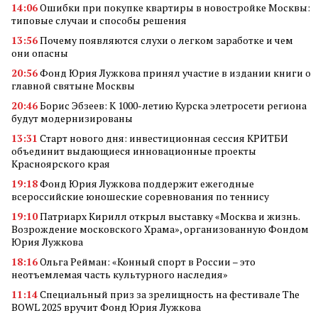
14:06
Ошибки при покупке квартиры в новостройке Москвы:
типовые случаи и способы решения
13:56
Почему появляются слухи о легком заработке и чем
они опасны
20:56
Фонд Юрия Лужкова принял участие в издании книги о
главной святыне Москвы
20:46
Борис Эбзеев: К 1000-летию Курска элетросети региона
будут модернизированы
13:31
Старт нового дня: инвестиционная сессия КРИТБИ
объединит выдающиеся инновационные проекты
Красноярского края
19:18
Фонд Юрия Лужкова поддержит ежегодные
всероссийские юношеские соревнования по теннису
19:10
Патриарх Кирилл открыл выставку «Москва и жизнь.
Возрождение московского Храма», организованную Фондом
Юрия Лужкова
18:16
Ольга Рейман: «Конный спорт в России – это
неотъемлемая часть культурного наследия»
11:14
Специальный приз за зрелищность на фестивале The
BOWL 2025 вручит Фонд Юрия Лужкова