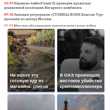
10:59
Накануне AmberForum’25 проведён предпоказ
аукционной коллекции Янтарного комбината
09:58
Экипажи ретроралли «СТОЛИЦА.RODIS Классик Тур»
проехали по центру Москвы
17:33
Миссию объединения народов через язык добра
реализует кинофестиваль «В кругу семьи»
14:34
Алюминиевые квадраты
18:56
Преимущества покупки аккаунта Valorant через
маркетплейс аккаунтов
11:23
Грант Фонда Юрия Лужкова присужден проекту
студентов Самарского университета
18:45
Мобилизация в России: неожиданные последствия для
владельцев дронов
Не ешьте эту
В ОАЭ произошло
18:30
Гуманитарная и социальная деятельность «Де Хёс»:
готовую еду из
жестокое убийство
поддержка ветеранов, детей и военных
магазина: список
криптомиллионера
18:23
«АртПром» объединяет технологии и искусство при
поддержке Фонда Юрия Лужкова
00:24
«Ростелеком» обеспечил связью 16 малых населенных
пунктов Тверской области