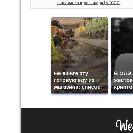
знакомого кроссовера JAECOO
Не ешьте эту
В ОАЭ
готовую еду из
жесток
магазина: список
крипт