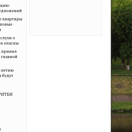
ацию:
редложений
е квартиры
иповые
я
слухи о
ни опасны
 принял
о главной
0-летию
а будут
КРИТБИ
а
е