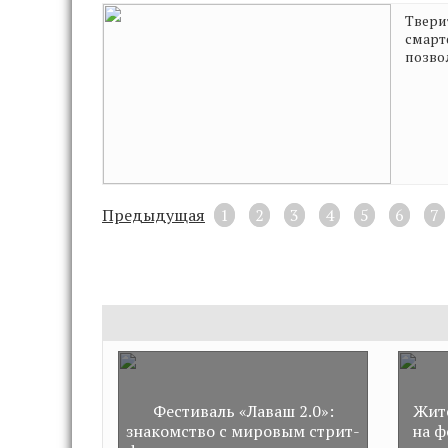
Твери
смарт
позво
Предыдущая
1
2
3
4
5
6
7
Фестиваль «Лаваш 2.0»:
Жит
знакомство с мировым стрит-
на ф