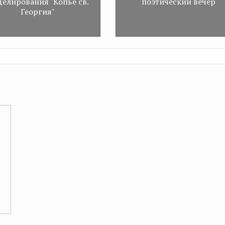
елирования "Копье св.
поэтический вечер
Георгия"