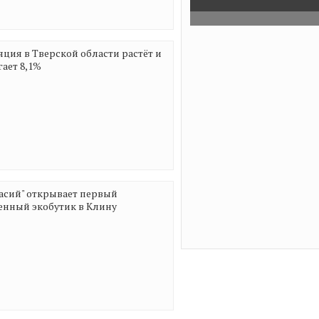
создания внутрикорпора
сервисов
14:29
АО «РНГ» получило
специальную награду Рос
ция в Тверской области растёт и
экономической школы
гает 8,1%
16:04
Ряд иностранных бр
готовится вернуться в Рос
изменилось в экономике 
16:02
Еще более четырех 
тверитян подключились 
конвергентным тарифам
«Ростелекома»
13:59
«Диктант Победы» н
асий" открывает первый
проверьте знания о событ
нный экобутик в Клину
Великой Отечественной в
платформе «Ростелеком. 
18:21
Общественность Сев
призвала власти города у
наследие Юрия Лужкова
18:00
Цифровой фундамен
«Ростелеком» и Российск
строителей поддержат