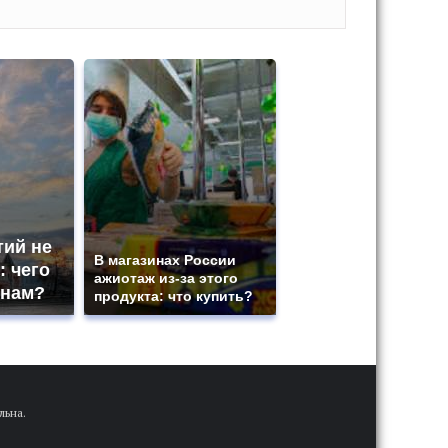
тий не
В магазинах России
: чего
ажиотаж из-за этого
 нам?
продукта: что купить?
льна.