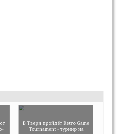
е
ют
В Твери пройдёт Retro Game
о-
Tournament - турнир на