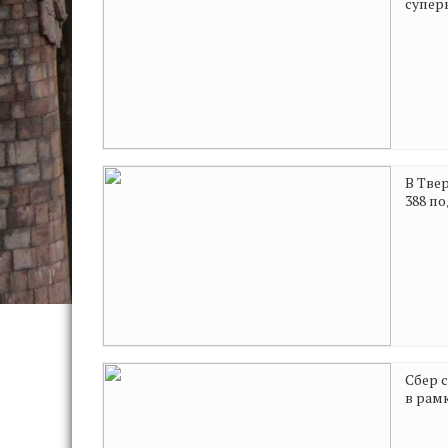
супер
В Тве
388 п
Сбер 
в рам