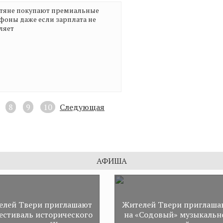
технологическое развити
тяне покупают премиальные
строительной отрасли
фоны даже если зарплата не
ляет
8
9
10
Следующая
АФИША
елей Твери приглашают
Жителей Твери приглаша
естиваль исторического
на «Содовый» музыкальн