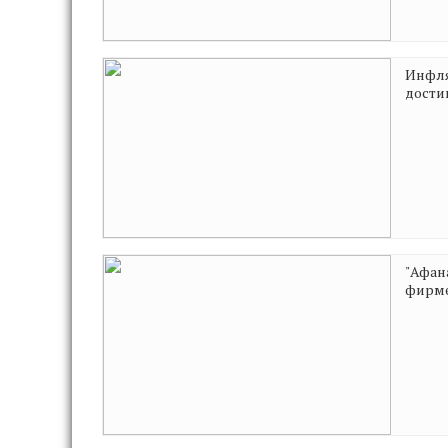
Инфля
дости
"Афан
фирме