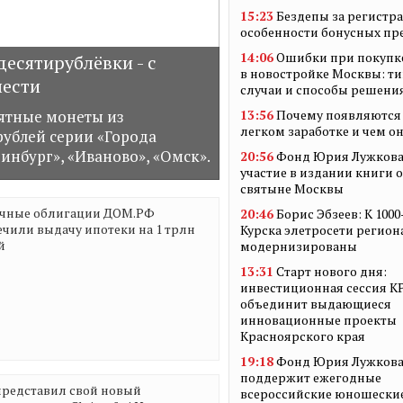
15:23
Бездепы за регистр
особенности бонусных п
14:06
Ошибки при покупк
есятирублёвки - с
в новостройке Москвы: т
лести
случаи и способы решени
ятные монеты из
13:56
Почему появляются 
легком заработке и чем о
ублей серии «Города
инбург», «Иваново», «Омск».
20:56
Фонд Юрия Лужкова
участие в издании книги 
святыне Москвы
чные облигации ДОМ.РФ
20:46
Борис Эбзеев: К 100
ечили выдачу ипотеки на 1 трлн
Курска элетросети регион
й
модернизированы
13:31
Старт нового дня:
инвестиционная сессия 
объединит выдающиеся
инновационные проекты
Красноярского края
19:18
Фонд Юрия Лужков
поддержит ежегодные
представил свой новый
всероссийские юношески