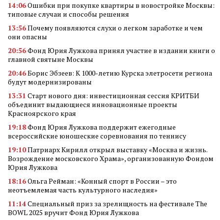
14:06
Ошибки при покупке квартиры в новостройке Москвы:
типовые случаи и способы решения
13:56
Почему появляются слухи о легком заработке и чем
они опасны
20:56
Фонд Юрия Лужкова принял участие в издании книги о
главной святыне Москвы
20:46
Борис Эбзеев: К 1000-летию Курска элетросети региона
будут модернизированы
13:31
Старт нового дня: инвестиционная сессия КРИТБИ
объединит выдающиеся инновационные проекты
Красноярского края
19:18
Фонд Юрия Лужкова поддержит ежегодные
всероссийские юношеские соревнования по теннису
19:10
Патриарх Кирилл открыл выставку «Москва и жизнь.
Возрождение московского Храма», организованную Фондом
Юрия Лужкова
18:16
Ольга Рейман: «Конный спорт в России – это
неотъемлемая часть культурного наследия»
11:14
Специальный приз за зрелищность на фестивале The
BOWL 2025 вручит Фонд Юрия Лужкова