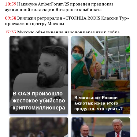
10:59
Накануне AmberForum’25 проведён предпоказ
аукционной коллекции Янтарного комбината
09:58
Экипажи ретроралли «СТОЛИЦА.RODIS Классик Тур»
проехали по центру Москвы
17:33
Миссию объединения народов через язык добра
реализует кинофестиваль «В кругу семьи»
14:34
Алюминиевые квадраты
18:56
Преимущества покупки аккаунта Valorant через
маркетплейс аккаунтов
11:23
Грант Фонда Юрия Лужкова присужден проекту
студентов Самарского университета
18:45
Мобилизация в России: неожиданные последствия для
владельцев дронов
В ОАЭ произошло
18:30
Гуманитарная и социальная деятельность «Де Хёс»:
В магазинах России
жестокое убийство
поддержка ветеранов, детей и военных
ажиотаж из-за этого
криптомиллионера
продукта: что купить?
18:23
«АртПром» объединяет технологии и искусство при
поддержке Фонда Юрия Лужкова
00:24
«Ростелеком» обеспечил связью 16 малых населенных
пунктов Тверской области