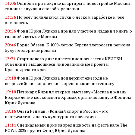
14:06
Ошибки при покупке квартиры в новостройке Москвы:
типовые случаи и способы решения
13:56
Почему появляются слухи о легком заработке и чем
они опасны
20:56
Фонд Юрия Лужкова принял участие в издании книги о
главной святыне Москвы
20:46
Борис Эбзеев: К 1000-летию Курска элетросети региона
будут модернизированы
13:31
Старт нового дня: инвестиционная сессия КРИТБИ
объединит выдающиеся инновационные проекты
Красноярского края
19:18
Фонд Юрия Лужкова поддержит ежегодные
всероссийские юношеские соревнования по теннису
19:10
Патриарх Кирилл открыл выставку «Москва и жизнь.
Возрождение московского Храма», организованную Фондом
Юрия Лужкова
18:16
Ольга Рейман: «Конный спорт в России – это
неотъемлемая часть культурного наследия»
11:14
Специальный приз за зрелищность на фестивале The
BOWL 2025 вручит Фонд Юрия Лужкова