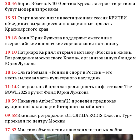
20:46
Борис Эбзеев: К 1000-летию Курска элетросети региона
будут модернизированы
13:31
Старт нового дня: инвестиционная сессия КРИТБИ
объединит выдающиеся инновационные проекты
Красноярского края
19:18
Фонд Юрия Лужкова поддержит ежегодные
всероссийские юношеские соревнования по теннису
19:10
Патриарх Кирилл открыл выставку «Москва и жизнь.
Возрождение московского Храма», организованную Фондом
Юрия Лужкова
18:16
Ольга Рейман: «Конный спорт в России – это
неотъемлемая часть культурного наследия»
11:14
Специальный приз за зрелищность на фестивале The
BOWL 2025 вручит Фонд Юрия Лужкова
10:59
Накануне AmberForum’25 проведён предпоказ
аукционной коллекции Янтарного комбината
09:58
Экипажи ретроралли «СТОЛИЦА.RODIS Классик Тур»
проехали по центру Москвы
17:33
Миссию объединения народов через язык добра
реализует кинофестиваль «В кругу семьи»