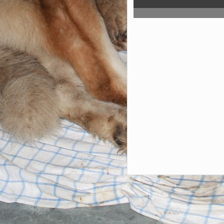
создания внутрикорпора
сервисов
14:29
АО «РНГ» получило
специальную награду Рос
экономической школы
16:04
Ряд иностранных бр
готовится вернуться в Рос
изменилось в экономике 
16:02
Еще более четырех 
тверитян подключились 
конвергентным тарифам
«Ростелекома»
13:59
«Диктант Победы» н
проверьте знания о событ
Великой Отечественной в
платформе «Ростелеком. 
18:21
Общественность Сев
призвала власти города у
наследие Юрия Лужкова
18:00
Цифровой фундамен
«Ростелеком» и Российск
строителей поддержат