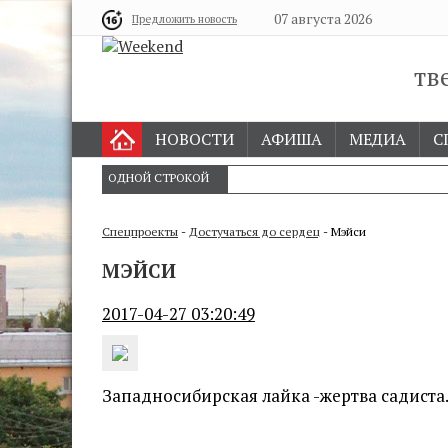
07 августа 2026
Предложить новость
тв
НОВОСТИ
АФИША
МЕДИА
С
ОДНОЙ СТРОКОЙ
Спецпроекты
-
Достучаться до сердец
- Мэйси
МЭЙСИ
2017-04-27 03:20:49
Западносибирская лайка -жертва садиста