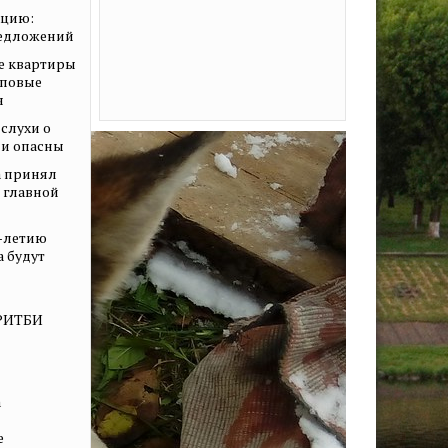
ацию:
редложений
е квартиры
иповые
я
слухи о
ни опасны
 принял
о главной
0-летию
а будут
КРИТБИ
а
е