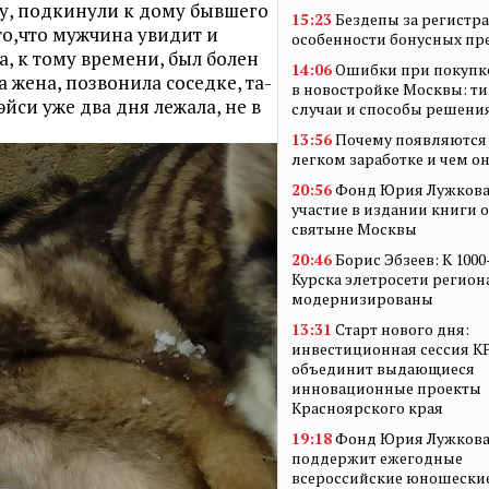
у, подкинули к дому бывшего
15:23
Бездепы за регистр
 то,что мужчина увидит и
особенности бонусных п
, к тому времени, был болен
14:06
Ошибки при покупк
а жена, позвонила соседке, та-
в новостройке Москвы: т
йси уже два дня лежала, не в
случаи и способы решени
13:56
Почему появляются 
легком заработке и чем о
20:56
Фонд Юрия Лужкова
участие в издании книги 
святыне Москвы
20:46
Борис Эбзеев: К 100
Курска элетросети регион
модернизированы
13:31
Старт нового дня:
инвестиционная сессия 
объединит выдающиеся
инновационные проекты
Красноярского края
19:18
Фонд Юрия Лужков
поддержит ежегодные
всероссийские юношески