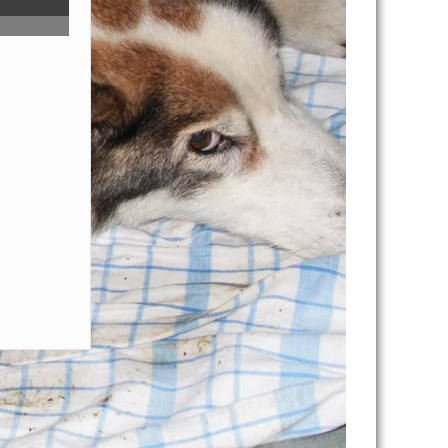
тивных
сийской
ендов
сию: что
страны
тысяч
к
а отлично:
иях
ойны на
Лицей»
астополя
вековечить
т:
ий союз