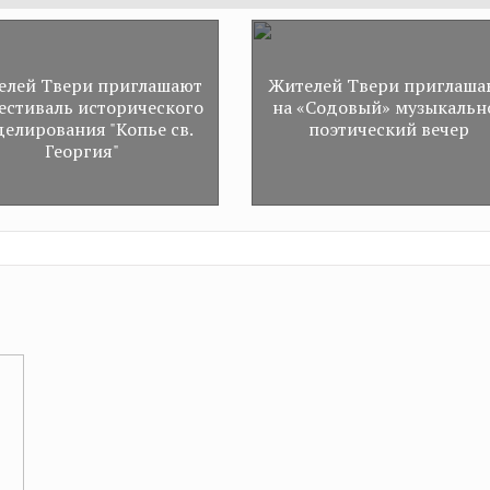
технологическое развити
строительной отрасли
елей Твери приглашают
Жителей Твери приглаша
естиваль исторического
на «Содовый» музыкальн
елирования "Копье св.
поэтический вечер
Георгия"