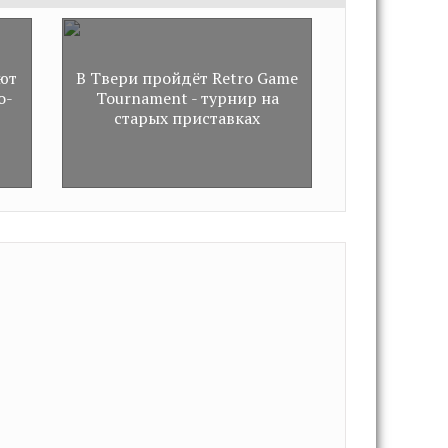
е
ют
В Твери пройдёт Retro Game
о-
Tournament - турнир на
старых приставках