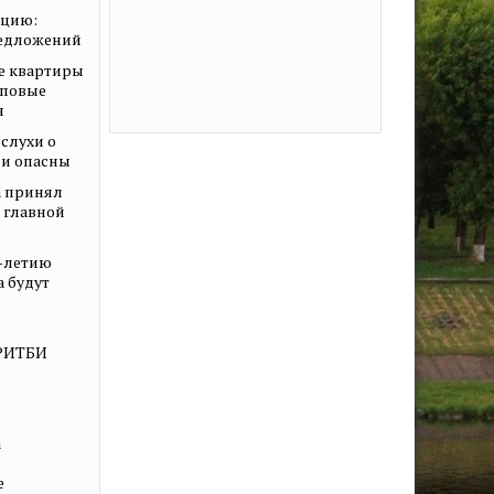
ацию:
редложений
е квартиры
иповые
я
слухи о
ни опасны
 принял
о главной
0-летию
а будут
КРИТБИ
а
е