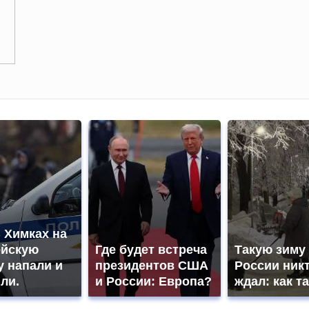
 Химках на
ейскую
Где будет встреча
Такую зиму
 напали и
президентов США
России никт
ли.
и России: Европа?
ждал: как та