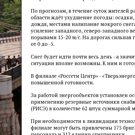
По прогнозам, в течение суток жителей 
области ждёт ухудшение погоды: осадки, 
дождя, местами налипание мокрого снега.
усиление западного, северо-западного в
порывами 15-20 м/с. На дорогах сильная 
от 0 до -5.
Снег будет идти почти весь день - а зна
ситуации вполне возможны. К ним и готов
В филиале «Россети Центр» - «Тверьэнерг
повышенной готовности.
За работой энергообъектов установлен ос
применению резервные источники снабж
(РИСЭ) в количестве 62 штук суммарной 
При необходимости к ликвидации техно
филиале могут быть привлечены 175 брига
персонала и 312 единиц спецтехники.