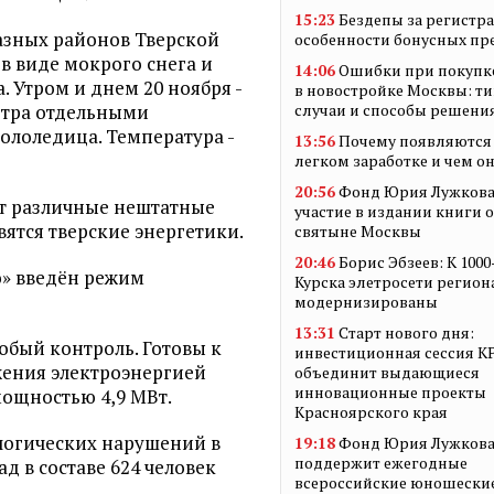
15:23
Бездепы за регистр
разных районов Тверской
особенности бонусных п
в виде мокрого снега и
14:06
Ошибки при покупк
 Утром и днем 20 ноября -
в новостройке Москвы: т
етра отдельными
случаи и способы решени
гололедица. Температура -
13:56
Почему появляются 
легком заработке и чем о
20:56
Фонд Юрия Лужкова
чит различные нештатные
участие в издании книги 
ятся тверские энергетики.
святыне Москвы
20:46
Борис Эбзеев: К 100
о» введён режим
Курска элетросети регион
модернизированы
13:31
Старт нового дня:
обый контроль. Готовы к
инвестиционная сессия 
ения электроэнергией
объединит выдающиеся
инновационные проекты
мощностью 4,9 МВт.
Красноярского края
логических нарушений в
19:18
Фонд Юрия Лужков
поддержит ежегодные
д в составе 624 человек
всероссийские юношески