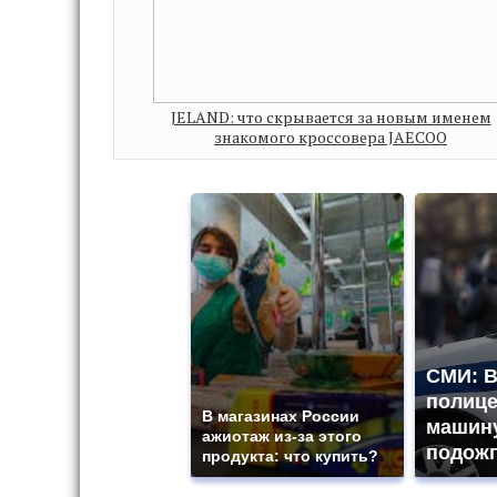
JELAND: что скрывается за новым именем
знакомого кроссовера JAECOO
СМИ: В
полиц
В магазинах России
машину
ажиотаж из-за этого
подожг
продукта: что купить?