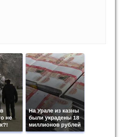
 в
На Урале из казны
о не
были украдены 18
к?!
миллионов рублей