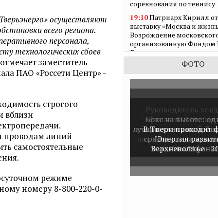
соревнования по теннису
19:10
Патриарх Кирилл о
«Тверьэнерго» осуществляют
выставку «Москва и жизнь
бстановки всего региона.
Возрождение московского
перативного персонала,
организованную Фондом
сту технологических сбоев
Лужкова
- отмечает заместитель
ФОТО
18:16
Ольга Рейман: «Кон
ала ПАО «Россети Центр» -
России – это неотъемлема
культурного наследия»
11:14
Специальный приз 
ходимость строгого
зрелищность на фестивал
Руководитель хол
и вблизи
2025 вручит Фонд Юрия Л
"Афанасий" Максим
Бокс на высоте: од
ектропередачи.
лучших уличных бойц
отпраздновал свой ю
В Твери проходит 
10:59
Накануне AmberForu
м проводам линий
проведён предпоказ аукц
новой лаунж-зоне ре
сразились на крыше
"Энергия развит
ить самостоятельные
коллекции Янтарного ко
Верхневолжье - 2
холдинга "Афана
"МакЛарин"
ения.
09:58
Экипажи ретроралл
«СТОЛИЦА.RODIS Классик
лосуточном режиме
проехали по центру Моск
ному номеру 8-800-220-0-
17:33
Миссию объединени
через язык добра реализу
кинофестиваль «В кругу 