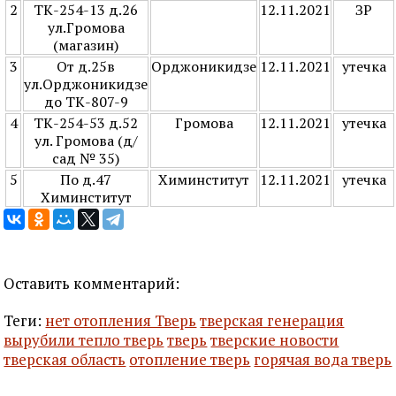
2
ТК-254-13 д.26
12.11.2021
ЗР
ул.Громова
(магазин)
3
От д.25в
Орджоникидзе
12.11.2021
утечка
ул.Орджоникидзе
до ТК-807-9
4
ТК-254-53 д.52
Громова
12.11.2021
утечка
ул. Громова (д/
сад № 35)
5
По д.47
Химинститут
12.11.2021
утечка
Химинститут
Оставить комментарий:
Теги:
нет отопления Тверь
тверская генерация
вырубили тепло тверь
тверь
тверские новости
тверская область
отопление тверь
горячая вода тверь