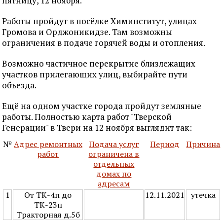
пятницу, 12 ноября.
Работы пройдут в посёлке Химинститут, улицах
Громова и Орджоникидзе. Там возможны
ограничения в подаче горячей воды и отопления.
Возможно частичное перекрытие близлежащих
участков прилегающих улиц, выбирайте пути
объезда.
Ещё на одном участке города пройдут земляные
работы. Полностью карта работ "Тверской
Генерации" в Твери на 12 ноября выглядит так:
№
Адрес ремонтных
Подача услуг
Период
Причина
работ
ограничена в
отдельных
домах по
адресам
1
От ТК-4п до
12.11.2021
утечка
ТК-23п
Тракторная д.5б