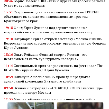
20:46
Борис Эбзеев: К 1000-летию Курска элетросети региона
будут модернизированы
13:31
Старт нового дня: инвестиционная сессия КРИТБИ
объединит выдающиеся инновационные проекты
Красноярского края
19:18
Фонд Юрия Лужкова поддержит ежегодные
всероссийские юношеские соревнования по теннису
19:10
Патриарх Кирилл открыл выставку «Москва и жизнь.
Возрождение московского Храма», организованную Фондом
Юрия Лужкова
18:16
Ольга Рейман: «Конный спорт в России – это
неотъемлемая часть культурного наследия»
11:14
Специальный приз за зрелищность на фестивале The
BOWL 2025 вручит Фонд Юрия Лужкова
10:59
Накануне AmberForum’25 проведён предпоказ
аукционной коллекции Янтарного комбината
09:58
Экипажи ретроралли «СТОЛИЦА.RODIS Классик Тур»
проехали по центру Москвы
17:33
Миссию объединения народов через язык добра
реализует кинофестиваль «В кругу семьи»