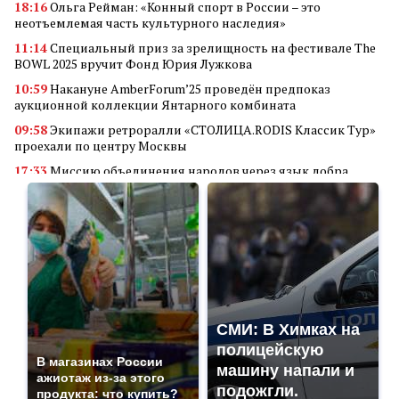
18:16
Ольга Рейман: «Конный спорт в России – это
неотъемлемая часть культурного наследия»
11:14
Специальный приз за зрелищность на фестивале The
BOWL 2025 вручит Фонд Юрия Лужкова
10:59
Накануне AmberForum’25 проведён предпоказ
аукционной коллекции Янтарного комбината
09:58
Экипажи ретроралли «СТОЛИЦА.RODIS Классик Тур»
проехали по центру Москвы
17:33
Миссию объединения народов через язык добра
реализует кинофестиваль «В кругу семьи»
14:34
Алюминиевые квадраты
18:56
Преимущества покупки аккаунта Valorant через
маркетплейс аккаунтов
11:23
Грант Фонда Юрия Лужкова присужден проекту
студентов Самарского университета
18:45
Мобилизация в России: неожиданные последствия для
СМИ: В Химках на
владельцев дронов
полицейскую
18:30
Гуманитарная и социальная деятельность «Де Хёс»:
В магазинах России
машину напали и
поддержка ветеранов, детей и военных
ажиотаж из-за этого
подожгли.
продукта: что купить?