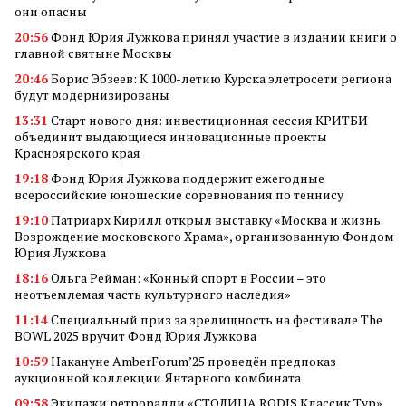
они опасны
20:56
Фонд Юрия Лужкова принял участие в издании книги о
главной святыне Москвы
20:46
Борис Эбзеев: К 1000-летию Курска элетросети региона
будут модернизированы
13:31
Старт нового дня: инвестиционная сессия КРИТБИ
объединит выдающиеся инновационные проекты
Красноярского края
19:18
Фонд Юрия Лужкова поддержит ежегодные
всероссийские юношеские соревнования по теннису
19:10
Патриарх Кирилл открыл выставку «Москва и жизнь.
Возрождение московского Храма», организованную Фондом
Юрия Лужкова
18:16
Ольга Рейман: «Конный спорт в России – это
неотъемлемая часть культурного наследия»
11:14
Специальный приз за зрелищность на фестивале The
BOWL 2025 вручит Фонд Юрия Лужкова
10:59
Накануне AmberForum’25 проведён предпоказ
аукционной коллекции Янтарного комбината
09:58
Экипажи ретроралли «СТОЛИЦА.RODIS Классик Тур»