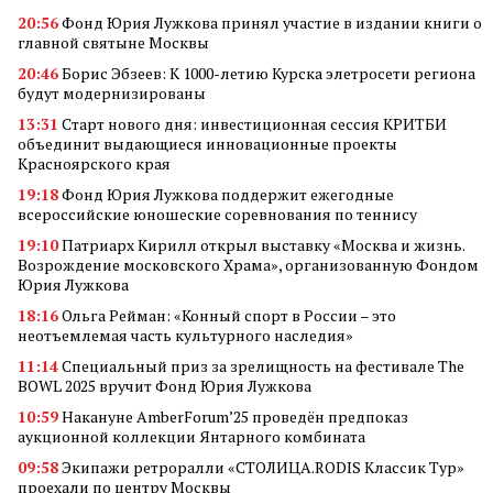
20:56
Фонд Юрия Лужкова принял участие в издании книги о
главной святыне Москвы
20:46
Борис Эбзеев: К 1000-летию Курска элетросети региона
будут модернизированы
13:31
Старт нового дня: инвестиционная сессия КРИТБИ
объединит выдающиеся инновационные проекты
Красноярского края
19:18
Фонд Юрия Лужкова поддержит ежегодные
всероссийские юношеские соревнования по теннису
19:10
Патриарх Кирилл открыл выставку «Москва и жизнь.
Возрождение московского Храма», организованную Фондом
Юрия Лужкова
18:16
Ольга Рейман: «Конный спорт в России – это
неотъемлемая часть культурного наследия»
11:14
Специальный приз за зрелищность на фестивале The
BOWL 2025 вручит Фонд Юрия Лужкова
10:59
Накануне AmberForum’25 проведён предпоказ
аукционной коллекции Янтарного комбината
09:58
Экипажи ретроралли «СТОЛИЦА.RODIS Классик Тур»
проехали по центру Москвы