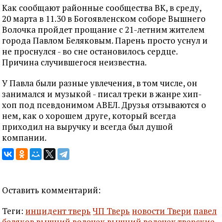
Как сообщают районные сообщества ВК, в среду,
20 марта в 11.30 в Богоявленском соборе Вышнего
Волочка пройдет прощание с 21-летним жителем
города Павлом Беляковым. Парень просто уснул и
не проснулся - во сне остановилось сердце.
Причина случившегося неизвестна.
У Павла были разные увлечения, в том числе, он
занимался и музыкой - писал треки в жанре хип-
хоп под псевдонимом АВЕЛ. Друзья отзываются о
нем, как о хорошем друге, который всегда
приходил на выручку и всегда был душой
компании.
Оставить комментарий:
Теги:
инцидент тверь
ЧП Тверь
новости Твери
павел
беляков вышний волочек
вышний волочек
тверские