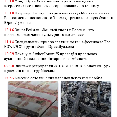
19:18
Фонд Юрия Лужкова поддержит ежегодные
всероссийские юношеские соревнования по теннису
19:10
Патриарх Кирилл открыл выставку «Москва и жизнь.
Возрождение московского Храма», организованную Фондом
Юрия Лужкова
18:16
Ольга Рейман: «Конный спорт в России – это
неотъемлемая часть культурного наследия»
11:14
Специальный приз за зрелищность на фестивале The
BOWL 2025 вручит Фонд Юрия Лужкова
10:59
Накануне AmberForum’25 проведён предпоказ
аукционной коллекции Янтарного комбината
09:58
Экипажи ретроралли «СТОЛИЦА.RODIS Классик Тур»
проехали по центру Москвы
17:33
Миссию объединения народов через язык добра
реализует кинофестиваль «В кругу семьи»
14:34
Алюминиевые квадраты
18:56
Преимущества покупки аккаунта Valorant через
маркетплейс аккаунтов
11:23
Грант Фонда Юрия Лужкова присужден проекту
студентов Самарского университета