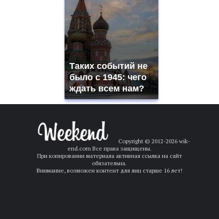
увековечить наследие Юрия Лужкова
18:00
Цифровой фундамент: «Ростелеком» и Российский
союз строителей поддержат технологическое развитие
строительной отрасли
Таких событий не
было с 1945: чего
ждать всем нам?
Copyright © 2012-
2026 wik-
end.com Все права защищены.
При копировании материала активная ссылка на сайт
обязательна.
Внимание, возможен контент для лиц старше 16 лет!