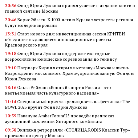
20:56
Фонд Юрия Лужкова принял участие в издании книги о
главной святыне Москвы
20:46
Борис Эбзеев: К 1000-летию Курска элетросети региона
будут модернизированы
13:31
Старт нового дня: инвестиционная сессия КРИТБИ
объединит выдающиеся инновационные проекты
Красноярского края
19:18
Фонд Юрия Лужкова поддержит ежегодные
всероссийские юношеские соревнования по теннису
19:10
Патриарх Кирилл открыл выставку «Москва и жизнь.
Возрождение московского Храма», организованную Фондом
Юрия Лужкова
18:16
Ольга Рейман: «Конный спорт в России – это
неотъемлемая часть культурного наследия»
11:14
Специальный приз за зрелищность на фестивале The
BOWL 2025 вручит Фонд Юрия Лужкова
10:59
Накануне AmberForum’25 проведён предпоказ
аукционной коллекции Янтарного комбината
09:58
Экипажи ретроралли «СТОЛИЦА.RODIS Классик Тур»
проехали по центру Москвы