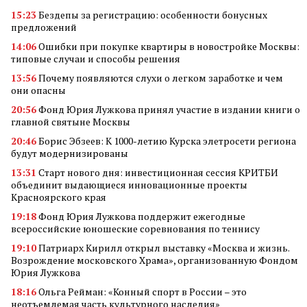
15:23
Бездепы за регистрацию: особенности бонусных
предложений
14:06
Ошибки при покупке квартиры в новостройке Москвы:
типовые случаи и способы решения
13:56
Почему появляются слухи о легком заработке и чем
они опасны
20:56
Фонд Юрия Лужкова принял участие в издании книги о
главной святыне Москвы
20:46
Борис Эбзеев: К 1000-летию Курска элетросети региона
будут модернизированы
13:31
Старт нового дня: инвестиционная сессия КРИТБИ
объединит выдающиеся инновационные проекты
Красноярского края
19:18
Фонд Юрия Лужкова поддержит ежегодные
всероссийские юношеские соревнования по теннису
19:10
Патриарх Кирилл открыл выставку «Москва и жизнь.
Возрождение московского Храма», организованную Фондом
Юрия Лужкова
18:16
Ольга Рейман: «Конный спорт в России – это
неотъемлемая часть культурного наследия»