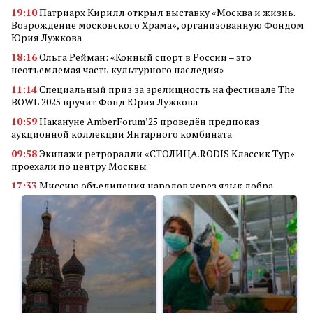
19:10
Патриарх Кирилл открыл выставку «Москва и жизнь.
Возрождение московского Храма», организованную Фондом
Юрия Лужкова
18:16
Ольга Рейман: «Конный спорт в России – это
неотъемлемая часть культурного наследия»
11:14
Специальный приз за зрелищность на фестивале The
BOWL 2025 вручит Фонд Юрия Лужкова
10:59
Накануне AmberForum’25 проведён предпоказ
аукционной коллекции Янтарного комбината
09:58
Экипажи ретроралли «СТОЛИЦА.RODIS Классик Тур»
проехали по центру Москвы
17:33
Миссию объединения народов через язык добра
реализует кинофестиваль «В кругу семьи»
14:34
Алюминиевые квадраты
18:56
Преимущества покупки аккаунта Valorant через
маркетплейс аккаунтов
11:23
Грант Фонда Юрия Лужкова присужден проекту
студентов Самарского университета
18:45
Мобилизация в России: неожиданные последствия для