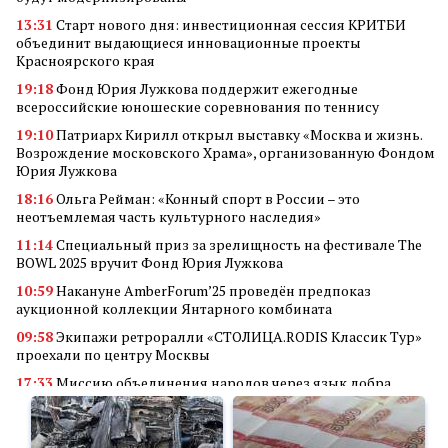
13:31
Старт нового дня: инвестиционная сессия КРИТБИ
объединит выдающиеся инновационные проекты
Красноярского края
19:18
Фонд Юрия Лужкова поддержит ежегодные
всероссийские юношеские соревнования по теннису
19:10
Патриарх Кирилл открыл выставку «Москва и жизнь.
Возрождение московского Храма», организованную Фондом
Юрия Лужкова
18:16
Ольга Рейман: «Конный спорт в России – это
неотъемлемая часть культурного наследия»
11:14
Специальный приз за зрелищность на фестивале The
BOWL 2025 вручит Фонд Юрия Лужкова
10:59
Накануне AmberForum’25 проведён предпоказ
аукционной коллекции Янтарного комбината
09:58
Экипажи ретроралли «СТОЛИЦА.RODIS Классик Тур»
проехали по центру Москвы
17:33
Миссию объединения народов через язык добра
реализует кинофестиваль «В кругу семьи»
14:34
Алюминиевые квадраты