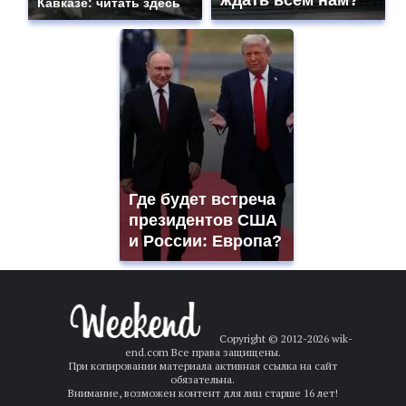
ждать всем нам?
Кавказе: читать здесь
13:59
«Диктант Победы» на отлично: проверьте знания о
событиях Великой Отечественной войны на платформе
«Ростелеком. Лицей»
18:21
Общественность Севастополя призвала власти города
увековечить наследие Юрия Лужкова
18:00
Цифровой фундамент: «Ростелеком» и Российский
союз строителей поддержат технологическое развитие
строительной отрасли
Где будет встреча
президентов США
и России: Европа?
Copyright © 2012-
2026 wik-
end.com Все права защищены.
При копировании материала активная ссылка на сайт
обязательна.
Внимание, возможен контент для лиц старше 16 лет!