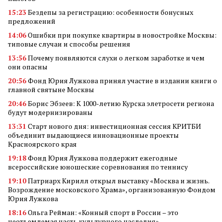
15:23
Бездепы за регистрацию: особенности бонусных
предложений
14:06
Ошибки при покупке квартиры в новостройке Москвы:
типовые случаи и способы решения
13:56
Почему появляются слухи о легком заработке и чем
они опасны
20:56
Фонд Юрия Лужкова принял участие в издании книги о
главной святыне Москвы
20:46
Борис Эбзеев: К 1000-летию Курска элетросети региона
будут модернизированы
13:31
Старт нового дня: инвестиционная сессия КРИТБИ
объединит выдающиеся инновационные проекты
Красноярского края
19:18
Фонд Юрия Лужкова поддержит ежегодные
всероссийские юношеские соревнования по теннису
19:10
Патриарх Кирилл открыл выставку «Москва и жизнь.
Возрождение московского Храма», организованную Фондом
Юрия Лужкова
18:16
Ольга Рейман: «Конный спорт в России – это
неотъемлемая часть культурного наследия»