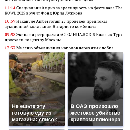
11:14
Специальный приз за зрелищность на фестивале The
BOWL 2025 вручит Фонд Юрия Лужкова
10:59
Накануне AmberForum’25 проведён предпоказ
аукционной коллекции Янтарного комбината
09:58
Экипажи ретроралли «СТОЛИЦА.RODIS Классик Тур»
проехали по центру Москвы
17:33
Миссию объединения народов через язык добра
реализует кинофестиваль «В кругу семьи»
14:34
Алюминиевые квадраты
18:56
Преимущества покупки аккаунта Valorant через
маркетплейс аккаунтов
11:23
Грант Фонда Юрия Лужкова присужден проекту
студентов Самарского университета
18:45
Мобилизация в России: неожиданные последствия для
владельцев дронов
Не ешьте эту
В ОАЭ произошло
18:30
Гуманитарная и социальная деятельность «Де Хёс»:
готовую еду из
жестокое убийство
поддержка ветеранов, детей и военных
магазина: список
криптомиллионера
18:23
«АртПром» объединяет технологии и искусство при
поддержке Фонда Юрия Лужкова