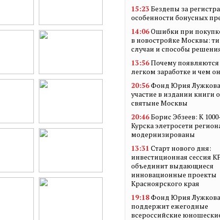
15:23
Бездепы за регистр
особенности бонусных п
14:06
Ошибки при покупк
в новостройке Москвы: т
случаи и способы решени
13:56
Почему появляются 
легком заработке и чем о
20:56
Фонд Юрия Лужкова
участие в издании книги 
святыне Москвы
20:46
Борис Эбзеев: К 100
Курска элетросети регион
модернизированы
13:31
Старт нового дня:
инвестиционная сессия 
объединит выдающиеся
инновационные проекты
Красноярского края
19:18
Фонд Юрия Лужков
поддержит ежегодные
всероссийские юношески