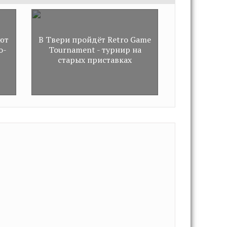
е
ют
В Твери пройдёт Retro Game
о-
Tournament - турнир на
старых приставках