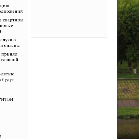
ацию:
редложений
е квартиры
иповые
я
слухи о
ни опасны
 принял
о главной
0-летию
а будут
КРИТБИ
а
е