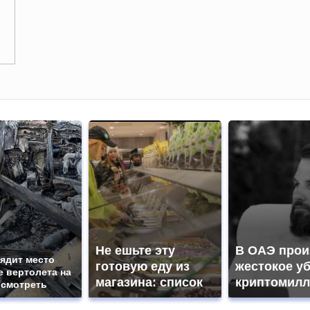
Не ешьте эту
В ОАЭ про
ядит место
готовую еду из
жестокое у
 вертолета на
магазина: список
криптомилл
 смотреть