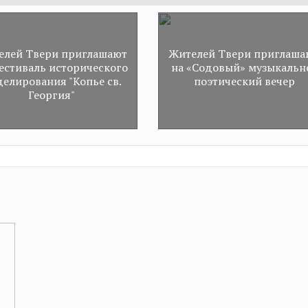
технологическое развити
строительной отрасли
елей Твери приглашают
Жителей Твери приглаша
естиваль исторического
на «Содовый» музыкальн
елирования "Копье св.
поэтический вечер
Георгия"