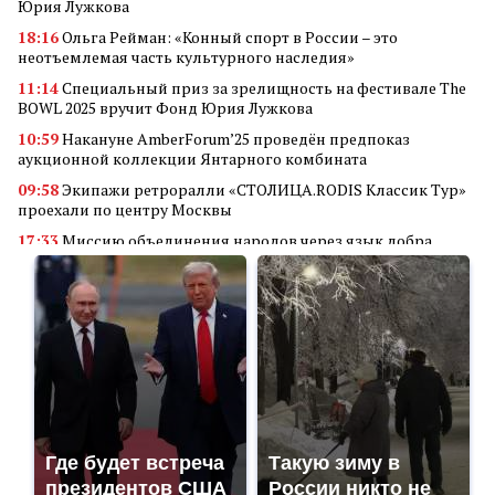
Юрия Лужкова
18:16
Ольга Рейман: «Конный спорт в России – это
неотъемлемая часть культурного наследия»
11:14
Специальный приз за зрелищность на фестивале The
BOWL 2025 вручит Фонд Юрия Лужкова
10:59
Накануне AmberForum’25 проведён предпоказ
аукционной коллекции Янтарного комбината
09:58
Экипажи ретроралли «СТОЛИЦА.RODIS Классик Тур»
проехали по центру Москвы
17:33
Миссию объединения народов через язык добра
реализует кинофестиваль «В кругу семьи»
14:34
Алюминиевые квадраты
18:56
Преимущества покупки аккаунта Valorant через
маркетплейс аккаунтов
11:23
Грант Фонда Юрия Лужкова присужден проекту
студентов Самарского университета
18:45
Мобилизация в России: неожиданные последствия для
владельцев дронов
Где будет встреча
Такую зиму в
18:30
Гуманитарная и социальная деятельность «Де Хёс»:
президентов США
России никто не
поддержка ветеранов, детей и военных