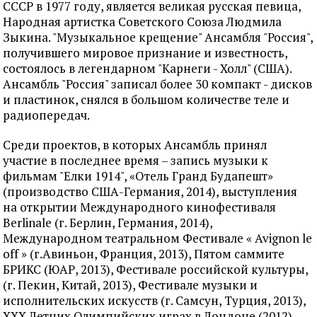
СССР в 1977 году, является великая русская певица,
Народная артистка Советского Союза Людмила
Зыкина. "Музыкальное крещение" Ансамбля "Россия",
получившего мировое признание и известность,
состоялось в легендарном "Карнеги - Холл" (США).
Ансамбль "Россия" записал более 30 компакт - дисков
и пластинок, снялся в большом количестве теле и
радиопередач.
Среди проектов, в которых Ансамбль принял
участие в последнее время – запись музыки к
фильмам "Елки 1914", «Отель Гранд Будапешт»
(производство США-Германия, 2014), выступления
на открытии Международного кинофестиваля
Berlinale (г. Берлин, Германия, 2014),
Международном театральном Фестивале « Avignon le
off » (г.Авиньон, Франция, 2013), Пятом саммите
БРИКС (ЮАР, 2013), Фестивале российской культуры,
(г. Пекин, Китай, 2013), Фестивале музыки и
исполнительских искусств (г. Самсун, Турция, 2013),
ХХХ Летних Олимпийских играх в Лондоне (2012),